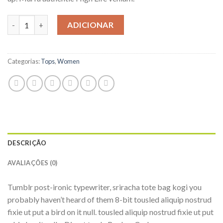
Quantidade de Sunny Tank Selected Femme
ADICIONAR
Categorias:
Tops
,
Women
DESCRIÇÃO
AVALIAÇÕES (0)
Tumblr post-ironic typewriter, sriracha tote bag kogi you
probably haven’t heard of them 8-bit tousled aliquip nostrud
fixie ut put a bird on it null. tousled aliquip nostrud fixie ut put