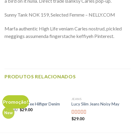
a bird on it nulla. Direct trade Banksy Carles pop-up.
Sunny Tank NOK 159, Selected Femme – NELLY.COM
Marfa authentic High Life veniam Carles nostrud, pickled
meggings assumenda fingerstache keffiyeh Pinterest.
PRODUTOS RELACIONADOS
TOPS
JEANS
Promoção!
Varanise CN Tee Hilfiger Denim
Lucy Slim Jeans Noisy May
$
29.00
$
29.00
New
$
29.00
Avaliação
3.00
de
5