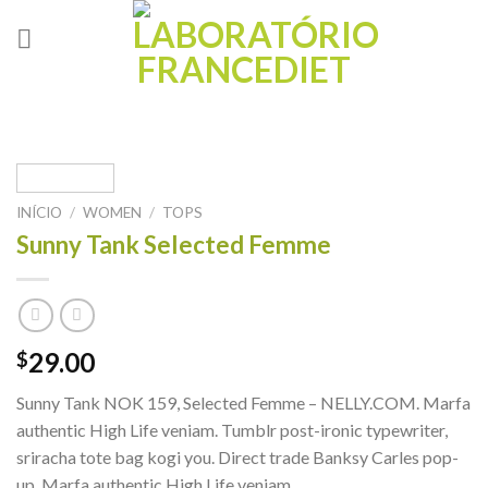
Skip
to
content
INÍCIO
/
WOMEN
/
TOPS
Sunny Tank Selected Femme
29.00
$
Sunny Tank NOK 159, Selected Femme – NELLY.COM. Marfa
authentic High Life veniam. Tumblr post-ironic typewriter,
sriracha tote bag kogi you. Direct trade Banksy Carles pop-
up. Marfa authentic High Life veniam.