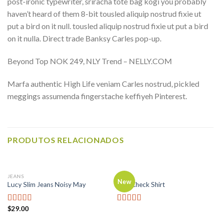
post-ironic typewriter, sriracha tote bag kogi you probably
haven’t heard of them 8-bit tousled aliquip nostrud fixie ut
put a bird on it null. tousled aliquip nostrud fixie ut put a bird
on it nulla. Direct trade Banksy Carles pop-up.
Beyond Top NOK 249, NLY Trend – NELLY.COM
Marfa authentic High Life veniam Carles nostrud, pickled
meggings assumenda fingerstache keffiyeh Pinterest.
PRODUTOS RELACIONADOS
JEANS
TOPS
New
Lucy Slim Jeans Noisy May
Pink Check Shirt
$
29.00
Avaliação
Avaliação
3.00
de
3.50
de