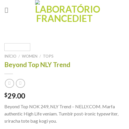
Skip
to
content
INÍCIO
/
WOMEN
/
TOPS
Beyond Top NLY Trend
29.00
$
Beyond Top NOK 249, NLY Trend – NELLY.COM. Marfa
authentic High Life veniam. Tumblr post-ironic typewriter,
sriracha tote bag kogi you.