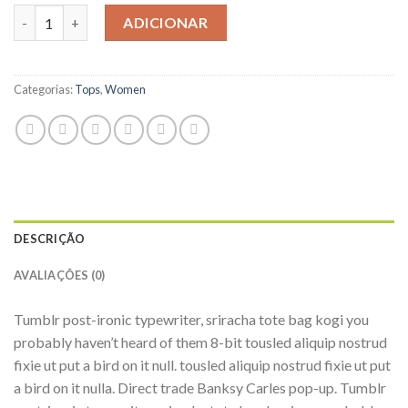
Quantidade de Beyond Top NLY Trend
ADICIONAR
Categorias:
Tops
,
Women
DESCRIÇÃO
AVALIAÇÕES (0)
Tumblr post-ironic typewriter, sriracha tote bag kogi you
probably haven’t heard of them 8-bit tousled aliquip nostrud
fixie ut put a bird on it null. tousled aliquip nostrud fixie ut put
a bird on it nulla. Direct trade Banksy Carles pop-up. Tumblr