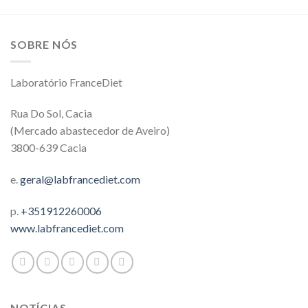
5
5
SOBRE NÓS
Laboratório FranceDiet
Rua Do Sol, Cacia
(Mercado abastecedor de Aveiro)
3800-639 Cacia
e.
geral@labfrancediet.com
p.
+351912260006
www.labfrancediet.com
NOTÍCIAS