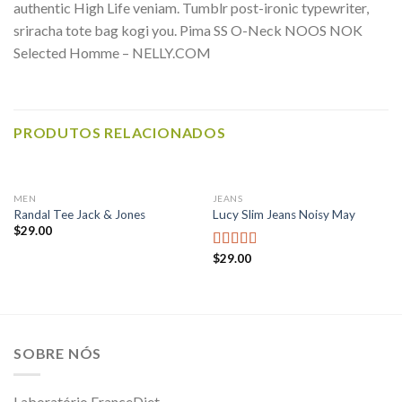
authentic High Life veniam. Tumblr post-ironic typewriter,
sriracha tote bag kogi you. Pima SS O-Neck NOOS NOK
Selected Homme – NELLY.COM
PRODUTOS RELACIONADOS
MEN
JEANS
Randal Tee Jack & Jones
Lucy Slim Jeans Noisy May
$
29.00
$
29.00
Avaliação
3.00
de
5
SOBRE NÓS
Laboratório FranceDiet