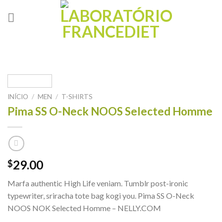
Skip
to
content
INÍCIO
/
MEN
/
T-SHIRTS
Pima SS O-Neck NOOS Selected Homme
29.00
$
Marfa authentic High Life veniam. Tumblr post-ironic
typewriter, sriracha tote bag kogi you. Pima SS O-Neck
NOOS NOK Selected Homme – NELLY.COM