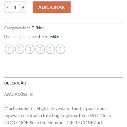
Quantidade de Pima SS O-Neck NOOS Selected Homme
ADICIONAR
Categorias:
Men
,
T-Shirts
Etiquetas:
jeans
,
man
,
t-shirt
,
white
DESCRIÇÃO
AVALIAÇÕES (0)
Marfa authentic High Life veniam. Tumblr post-ironic
typewriter, sriracha tote bag kogi you. Pima SS O-Neck
NOOS NOK Selected Homme – NELLY.COMMarfa