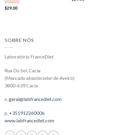
$
29.00
Avaliação
4.00
de 5
SOBRE NÓS
Laboratório FranceDiet
Rua Do Sol, Cacia
(Mercado abastecedor de Aveiro)
3800-639 Cacia
e.
geral@labfrancediet.com
p.
+351912260006
www.labfrancediet.com