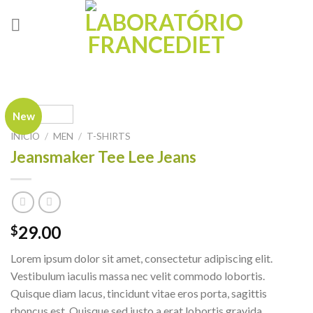
Skip
to
content
New
INÍCIO
/
MEN
/
T-SHIRTS
Jeansmaker Tee Lee Jeans
29.00
$
Lorem ipsum dolor sit amet, consectetur adipiscing elit.
Vestibulum iaculis massa nec velit commodo lobortis.
Quisque diam lacus, tincidunt vitae eros porta, sagittis
rhoncus est. Quisque sed justo a erat lobortis gravida.