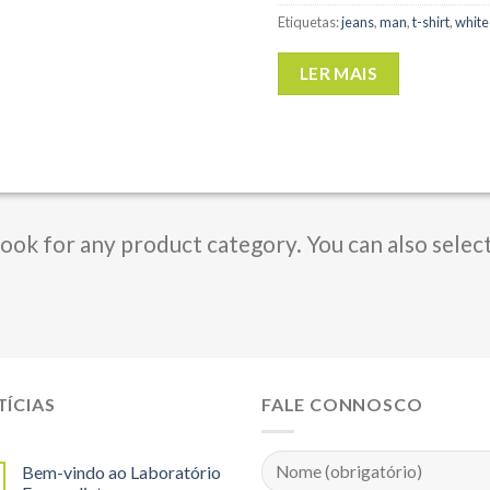
Etiquetas:
jeans
,
man
,
t-shirt
,
white
LER MAIS
Book for any product category. You can also selec
ÍCIAS
FALE CONNOSCO
Bem-vindo ao Laboratório