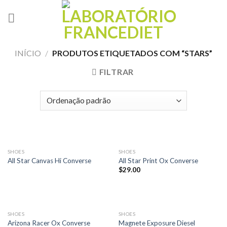
Skip
to
content
INÍCIO
/
PRODUTOS ETIQUETADOS COM “STARS”
FILTRAR
ESGOTADO
SHOES
SHOES
All Star Canvas Hi Converse
All Star Print Ox Converse
$
29.00
ESGOTADO
SHOES
SHOES
Arizona Racer Ox Converse
Magnete Exposure Diesel