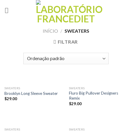
Skip
to
content
INÍCIO
/
SWEATERS
FILTRAR
SWEATERS
SWEATERS
Fluro Big Pullover Designers
Brooklyn Long Sleeve Sweater
Remix
$
29.00
$
29.00
SWEATERS
SWEATERS