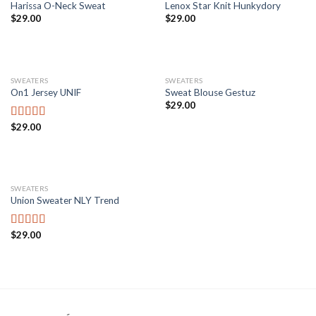
Harissa O-Neck Sweat
Lenox Star Knit Hunkydory
$
29.00
$
29.00
SWEATERS
SWEATERS
On1 Jersey UNIF
Sweat Blouse Gestuz
$
29.00
$
29.00
Avaliação
5.00
de 5
SWEATERS
Union Sweater NLY Trend
$
29.00
Avaliação
3.50
de
5