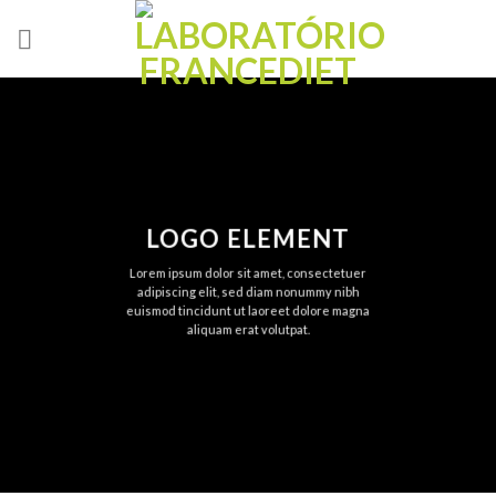
Skip
to
content
LOGO ELEMENT
Lorem ipsum dolor sit amet, consectetuer
adipiscing elit, sed diam nonummy nibh
euismod tincidunt ut laoreet dolore magna
aliquam erat volutpat.