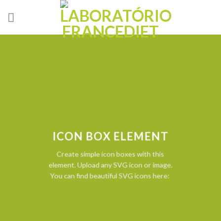
Skip
to
content
ICON BOX ELEMENT
Create simple icon boxes with this
element. Upload any SVG icon or image.
You can find beautiful SVG icons here: